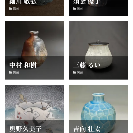
細川 敬弘
須釜 優子
陶芸
陶芸
中村 和樹
三藤 るい
陶芸
陶芸
奥野久美子
吉向 壮太