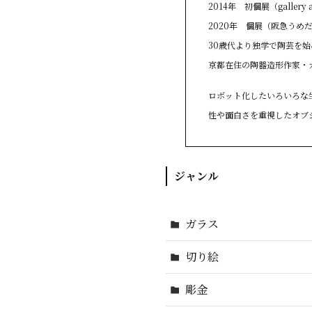
2014年 初個展（gallery 
2020年 個展（阪急うめだ本
30歳代より独学で陶芸を
京都在住の陶器造形作家・
ロボット化したいろいろな
性や面白さを重視したオブ
ジャンル
ガラス
切り絵
彫金