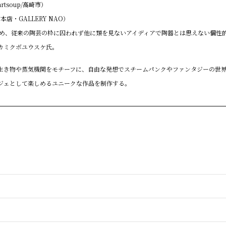
artsoup/高崎市）
店・GALLERY NAO）
始め、従来の陶芸の枠に囚われず他に類を見ないアイディアで陶器とは思えない個性
カミクボユウスケ氏。
生き物や蒸気機関をモチーフに、自由な発想でスチームパンクやファンタジーの世
ジェとして楽しめるユニークな作品を制作する。